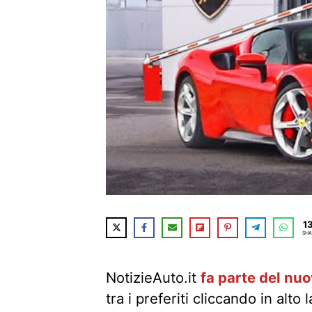
1
SHA
NotizieAuto.it
fa parte del nu
tra i preferiti cliccando in alto 