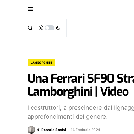
LAMBORGHINI
Una Ferrari SF90 Stra
Lamborghini | Video
I costruttori, a prescindere dal ligna
approfondimenti del genere.
di
Rosario Scelsi
16 Febbraio 2024