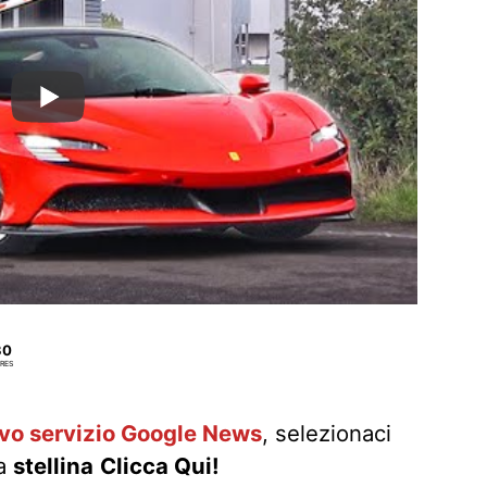
30
RES
ovo servizio Google News
, selezionaci
la
stellina
Clicca Qui!