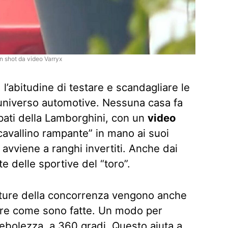
n shot da video Varryx
 l’abitudine di testare e scandagliare le
ll’universo automotive. Nessuna casa fa
pati della Lamborghini, con un
video
avallino rampante” in mano ai suoi
 avviene a ranghi invertiti. Anche dai
e delle sportive del “toro”.
etture della concorrenza vengono anche
ire come sono fatte. Un modo per
 debolezza, a 360 gradi. Questo aiuta a