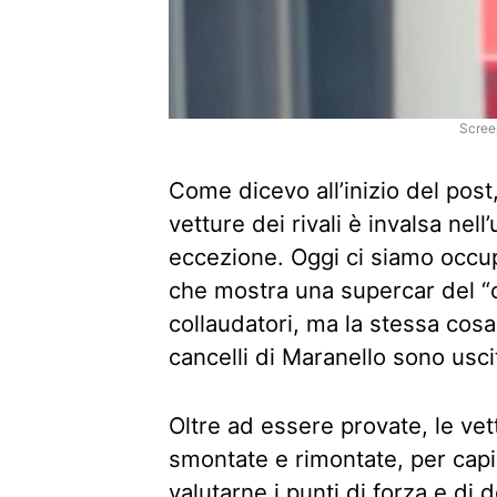
Scree
Come dicevo all’inizio del post,
vetture dei rivali è invalsa ne
eccezione. Oggi ci siamo occu
che mostra una supercar del “c
collaudatori, ma la stessa cosa
cancelli di Maranello sono uscit
Oltre ad essere provate, le v
smontate e rimontate, per cap
valutarne i punti di forza e di