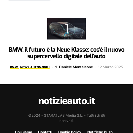
BMW, il futuro è la Neue Klasse: cos’è il nuovo
supercervello digitale dell’auto
di
Daniele Monteleone
12 Marzo 2025
BMW
NEWS AUTOMOBILI
notizieauto.it
©2024 - STARATLAS Media S.L. - Tutti i diritti
riservati.
Chi Siamo
Contatti
Cookie Policy
Notifiche Push