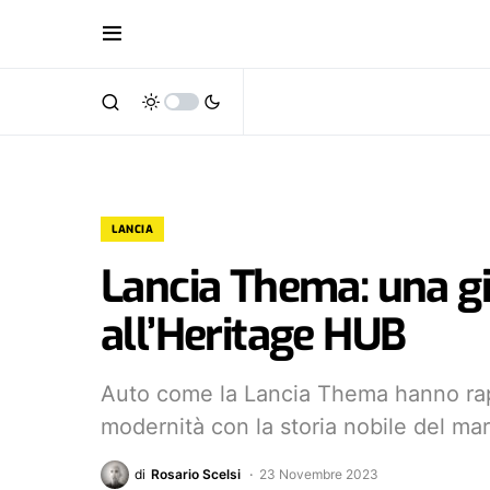
LANCIA
Lancia Thema: una gi
all’Heritage HUB
Auto come la Lancia Thema hanno rap
modernità con la storia nobile del mar
di
Rosario Scelsi
23 Novembre 2023