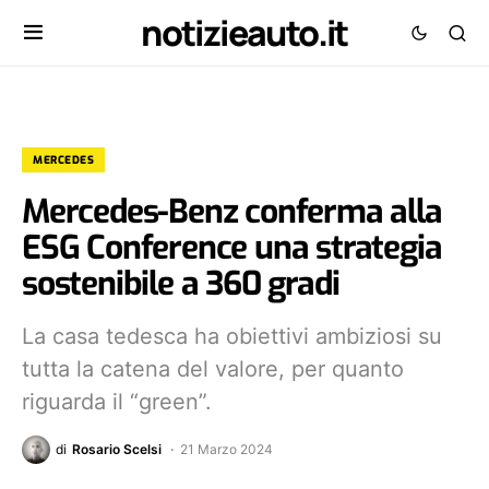
notizieauto.it
MERCEDES
Mercedes-Benz conferma alla
ESG Conference una strategia
sostenibile a 360 gradi
La casa tedesca ha obiettivi ambiziosi su
tutta la catena del valore, per quanto
riguarda il “green”.
di
Rosario Scelsi
21 Marzo 2024