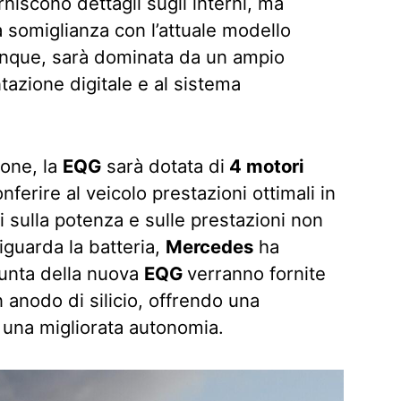
niscono dettagli sugli interni, ma
 somiglianza con l’attuale modello
unque, sarà dominata da un ampio
azione digitale e al sistema
ione, la
EQG
sarà dotata di
4 motori
nferire al veicolo prestazioni ottimali in
li sulla potenza e sulle prestazioni non
riguarda la batteria,
Mercedes
ha
punta della nuova
EQG
verranno fornite
n anodo di silicio, offrendo una
 una migliorata autonomia.