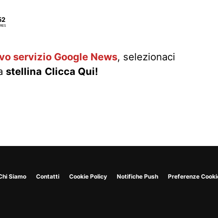
52
RES
ovo servizio Google News
, selezionaci
la
stellina
Clicca Qui!
Chi Siamo
Contatti
Cookie Policy
Notifiche Push
Preferenze Cooki