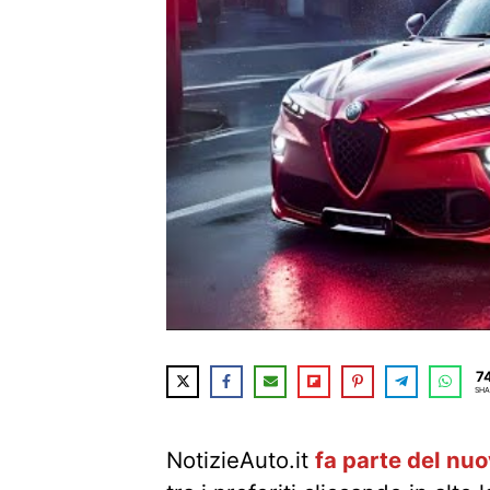
7
SHA
NotizieAuto.it
fa parte del nu