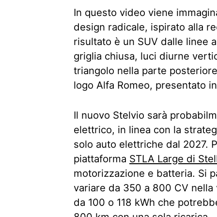
In questo video viene immagin
design radicale, ispirato alla 
risultato è un SUV dalle linee ag
griglia chiusa, luci diurne vert
triangolo nella parte posteriore
logo Alfa Romeo, presentato in
Il nuovo Stelvio sarà probabi
elettrico, in linea con la stra
solo auto elettriche dal 2027. P
piattaforma
STLA Large di Stel
motorizzazione e batteria. Si 
variare da 350 a 800 CV nella 
da 100 o 118 kWh che potrebbe 
800 km con una sola ricarica.