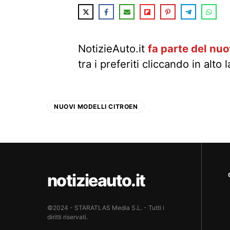
NotizieAuto.it
fa parte del nu
tra i preferiti cliccando in alto 
NUOVI MODELLI CITROEN
notizieauto.it
©2024 - STARATLAS Media S.L. - Tutti i
diritti riservati.