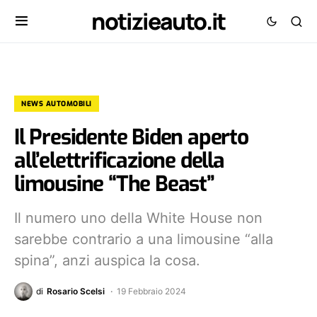
notizieauto.it
NEWS AUTOMOBILI
Il Presidente Biden aperto
all’elettrificazione della
limousine “The Beast”
Il numero uno della White House non
sarebbe contrario a una limousine “alla
spina”, anzi auspica la cosa.
di
Rosario Scelsi
19 Febbraio 2024