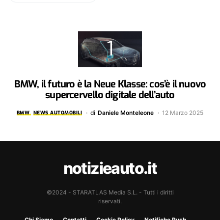
BMW, il futuro è la Neue Klasse: cos’è il nuovo
supercervello digitale dell’auto
di
Daniele Monteleone
12 Marzo 2025
BMW
NEWS AUTOMOBILI
notizieauto.it
©2024 - STARATLAS Media S.L. - Tutti i diritti
riservati.
Chi Siamo
Contatti
Cookie Policy
Notifiche Push