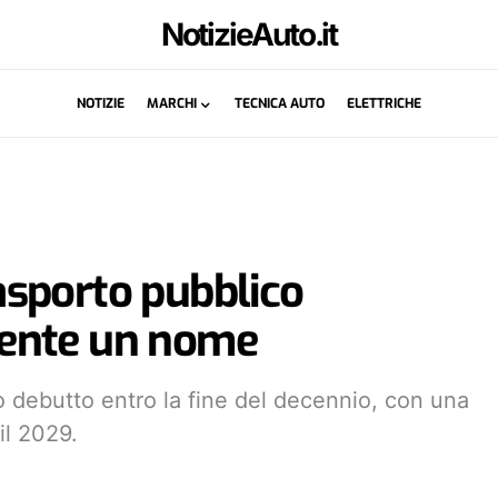
NotizieAuto.it
NOTIZIE
MARCHI
TECNICA AUTO
ELETTRICHE
rasporto pubblico
ente un nome
uo debutto entro la fine del decennio, con una
 il 2029.