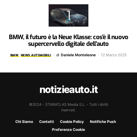
BMW, il futuro è la Neue Klasse: cos’è il nuovo
supercervello digitale dell’auto
di
Daniele Monteleone
12 Marzo 2025
BMW
NEWS AUTOMOBILI
notizieauto.it
©2024 - STARATLAS Media S.L. - Tutti i diritti
riservati.
Chi Siamo
Contatti
Cookie Policy
Notifiche Push
Preferenze Cookie