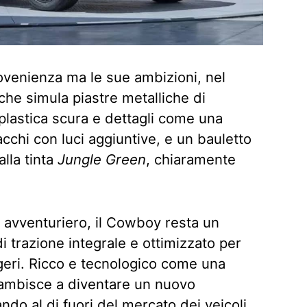
rovenienza ma le sue ambizioni, nel
he simula piastre metalliche di
 plastica scura e dettagli come una
cchi con luci aggiuntive, e un bauletto
lla tinta
Jungle Green
, chiaramente
a avventuriero, il Cowboy resta un
di trazione integrale e ottimizzato per
eggeri. Ricco e tecnologico come una
 ambisce a diventare un nuovo
do al di fuori del mercato dei veicoli