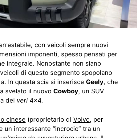
rrestabile, con veicoli sempre nuovi
imensioni imponenti, spesso pensati per
ione integrale. Nonostante non siano
 i veicoli di questo segmento spopolano
da. In questa scia si inserisce
Geely
, che
 svelato il nuovo
Cowboy
, un SUV
ca dei
veri
4×4.
so cinese
(proprietario di
Volvo
, per
 un interessante “incrocio” tra un
un’anima da avventuriera urbana. Il