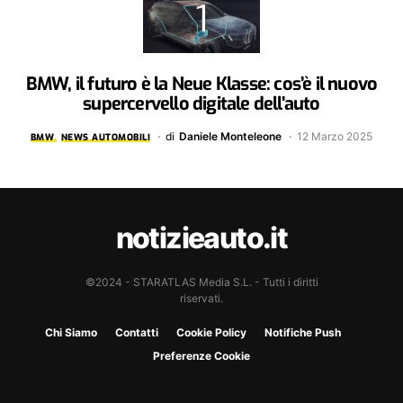
BMW, il futuro è la Neue Klasse: cos’è il nuovo
supercervello digitale dell’auto
di
Daniele Monteleone
12 Marzo 2025
BMW
NEWS AUTOMOBILI
notizieauto.it
©2024 - STARATLAS Media S.L. - Tutti i diritti
riservati.
Chi Siamo
Contatti
Cookie Policy
Notifiche Push
Preferenze Cookie