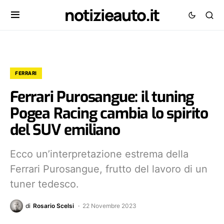
notizieauto.it
FERRARI
Ferrari Purosangue: il tuning
Pogea Racing cambia lo spirito
del SUV emiliano
Ecco un’interpretazione estrema della
Ferrari Purosangue, frutto del lavoro di un
tuner tedesco.
di
Rosario Scelsi
22 Novembre 2023