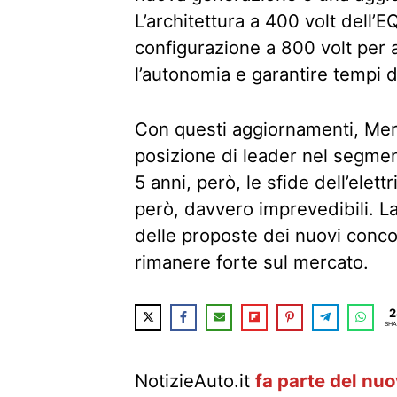
L’architettura a 400 volt dell’E
configurazione a 800 volt pe
l’autonomia e garantire tempi di
Con questi aggiornamenti, Me
posizione di leader nel segment
5 anni, però, le sfide dell’elet
però, davvero imprevedibili. L
delle proposte dei nuovi conco
rimanere forte sul mercato.
2
SHA
NotizieAuto.it
fa parte del nu