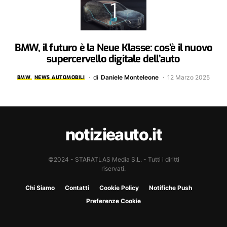
BMW, il futuro è la Neue Klasse: cos’è il nuovo
supercervello digitale dell’auto
di
Daniele Monteleone
12 Marzo 2025
BMW
NEWS AUTOMOBILI
notizieauto.it
©2024 - STARATLAS Media S.L. - Tutti i diritti
riservati.
Chi Siamo
Contatti
Cookie Policy
Notifiche Push
Preferenze Cookie