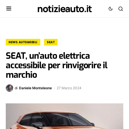
notizieauto.it
NEWS AUTOMOBILI
SEAT
SEAT, un’auto elettrica
accessibile per rinvigorire il
marchio
di
Daniele Monteleone
27 Marzo 2024