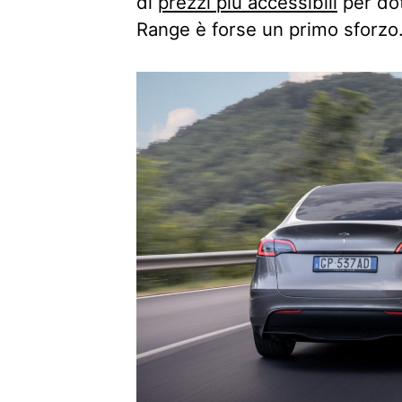
di
prezzi più accessibili
per dot
Range è forse un primo sforzo