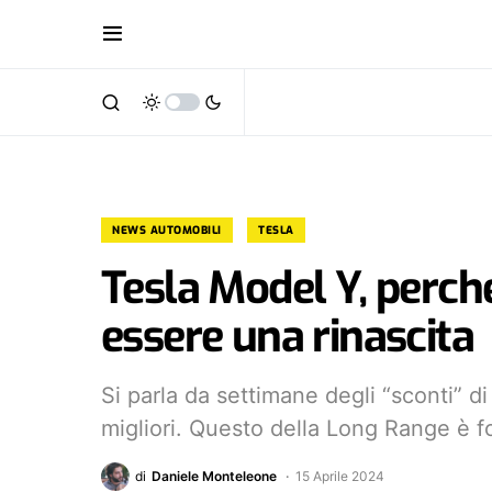
NEWS AUTOMOBILI
TESLA
Tesla Model Y, perch
essere una rinascita
Si parla da settimane degli “sconti” di 
migliori. Questo della Long Range è f
di
Daniele Monteleone
15 Aprile 2024