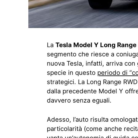
La
Tesla Model Y Long Rang
segmento che riesce a coniuga
nuova Tesla, infatti, arriva co
specie in questo
periodo di “c
strategici. La Long Range RWD 
dalla precedente Model Y offr
davvero senza eguali.
Adesso, l’auto risulta omologat
particolarità (come anche reci
vanta un’autonomia di guida cer